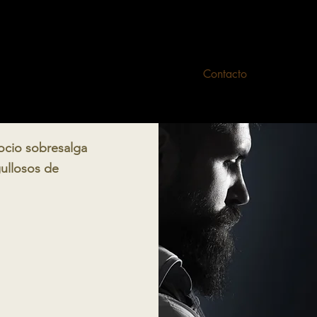
Inicio
Outlet
Contacto
ocio sobresalga
gullosos de