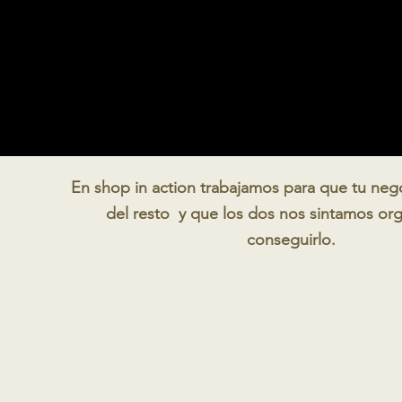
Shop In Action
OUTLET
by Chuansa Group
En shop in action t
rabajamos para que tu neg
del resto y que los dos nos sintamos or
conseguirlo.