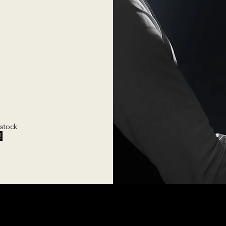
 stock
!