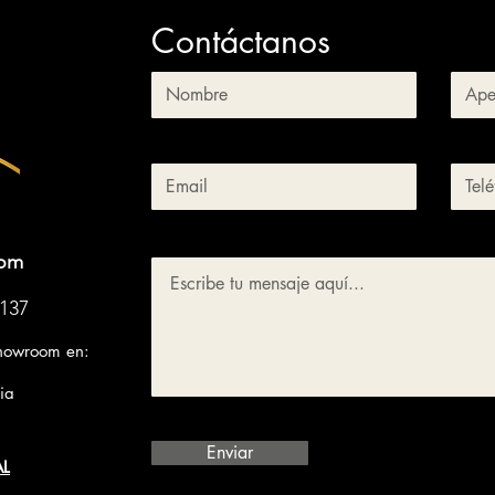
Contáctanos
com
 137
Showroom en:
ia
Enviar
L